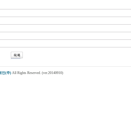
목록
인(주)
All Rights Reserved. (ver.20140910)