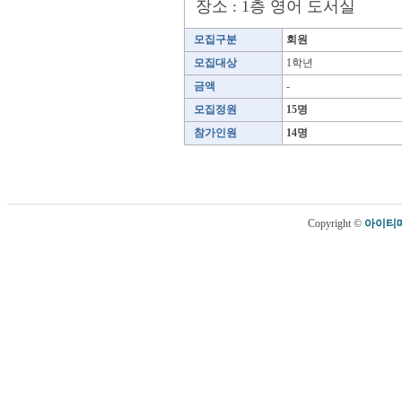
장소 : 1층 영어 도서실
모집구분
회원
모집대상
1학년
금액
-
모집정원
15명
참가인원
14명
Copyright ©
아이티메